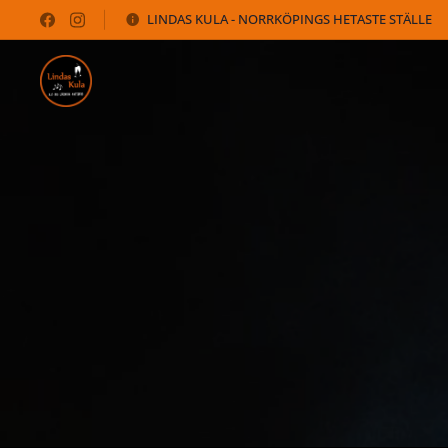
LINDAS KULA - NORRKÖPINGS HETASTE STÄLLE