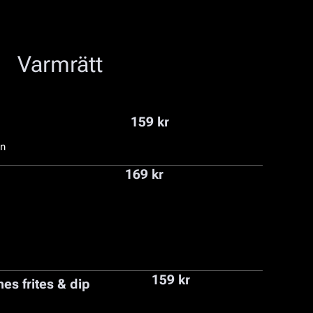
Varmrätt
159 kr
on
169 kr
159 kr
s frites & dip