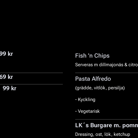
99 kr
Fish 'n Chips
Serveras m dillmajonäs & citr
69 kr
Pasta Alfredo
99 kr
(grädde, vitlök, persilja)
- Kyckling
- Vegetarisk
LK´s Burgare m. pomme
Dressing, ost, lök, ketchup