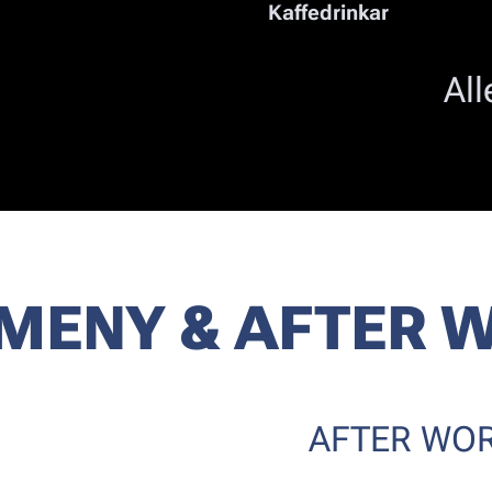
Kaffedrinkar
All
MENY & AFTER
W
AFTER WOR