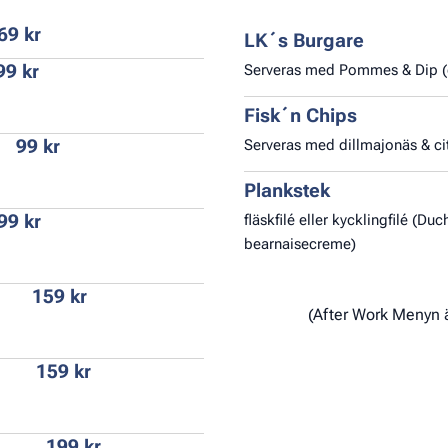
69 kr
LK´s Burgare
99 kr
Serveras med Pommes & Dip (os
Fisk´n Chips
99 kr
Serveras med dillmajonäs & ci
Plankstek
99 kr
fläskfilé eller kycklingfilé (Du
bearnaisecreme)
159 kr
(After Work Menyn är 
159 kr
199 kr