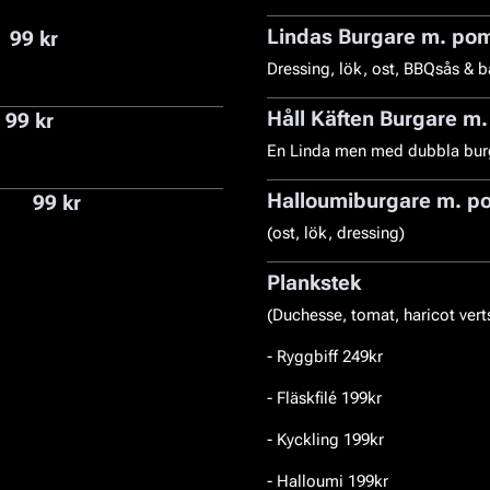
Lindas Burgare m. pom
99 kr
Dressing, lök, ost, BBQsås & 
Håll Käften Burgare m.
99 kr
En Linda men med dubbla burg
Halloumiburgare m. po
99 kr
(ost, lök, dressing)
Plankstek
(Duchesse, tomat, haricot vert
- Ryggbiff 249kr
- Fläskfilé 199kr
- Kyckling 199kr
- Halloumi 199kr