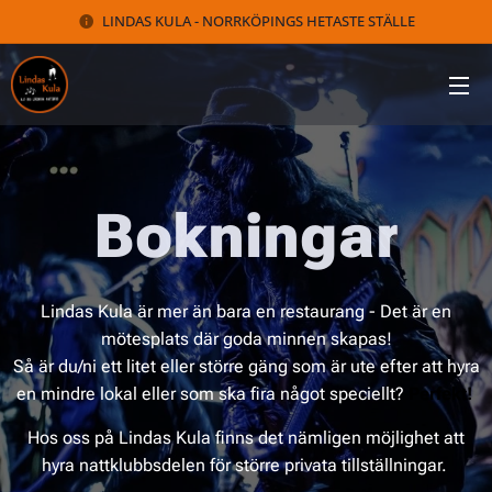
LINDAS KULA - NORRKÖPINGS HETASTE STÄLLE
Bokningar
Lindas Kula är mer än bara en restaurang - Det är en
mötesplats där goda minnen skapas!
Så är du/ni ett litet eller större gäng som är ute efter att hyra
en mindre lokal eller som ska fira något speciellt?
Perfekt!
Hos oss på Lindas Kula finns det nämligen möjlighet att
hyra nattklubbsdelen för större privata tillställningar.